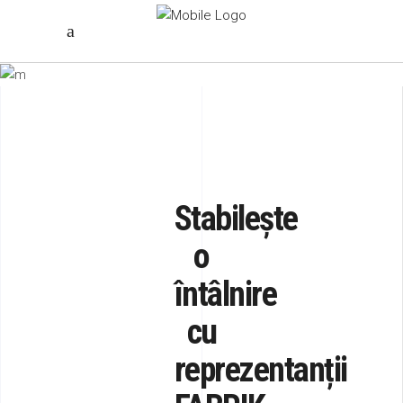
Stabilește
o
întâlnire
cu
reprezentanții